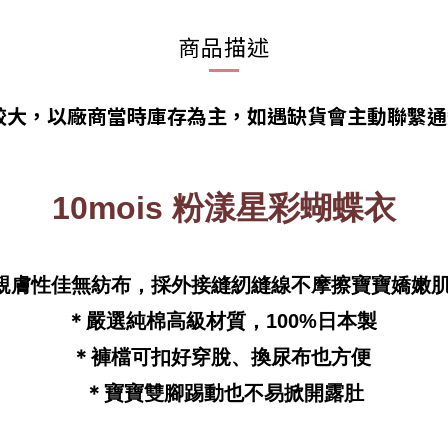
商品描述
較大，以廠商當時庫存為主，如遇缺貨會主動聯繫
10mois 粉漾星彩蝴蝶衣
親膚性佳無紡布，採外接縫紉縫線不摩擦寶寶嬌嫩
＊嚴選純棉高級材質，100%日本製
＊褲檔可扣好穿脫、換尿布也方便
＊寶寶雙腳踢動也不易掀開露肚