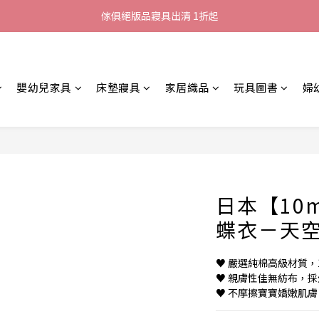
加入LINE好友就送您200元折價卷
傢俱絕版品寢具出清 1折起
全館滿$8000現折$500
加入LINE好友就送您200元折價卷
嬰幼兒家具
床墊寢具
家居織品
玩具圖書
婦
日本【10
蝶衣－天
♥ 嚴選純棉高級材質，
♥ 親膚性佳無紡布，
♥ 不摩擦寶寶嬌嫩肌膚