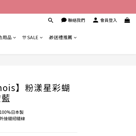
聯絡我們
會員登入
幼用品
🎊SALE
🎁送禮推薦
立即購買
mois】粉漾星彩蝴
空藍
100%日本製
採外接縫紉縫線