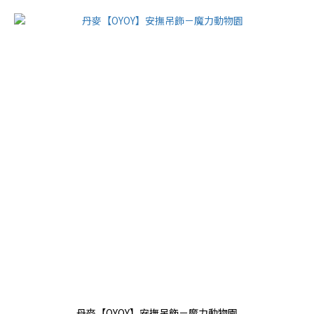
丹麥【OYOY】安撫吊飾－魔力動物園