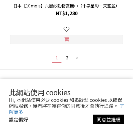
日本【10mois】六層紗動物安撫巾（十字星彩－天空藍）
NT$1,280
1
2
關於我們
此網站使用 cookies
Hi, 本網站使用必要 cookies 和追蹤型 cookies 以確保
關於Nino
網站服務，後者將在獲得你的同意後才會執行追蹤。
了
品牌總覽
解更多
經銷通路
設定偏好
同意並繼續
連絡我們