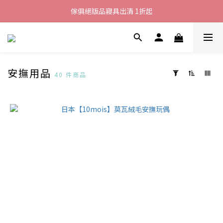
加入LINE好友就送您200元折價卷
傢俱絕版品寢具出清 1折起
全館滿$8000現折$500
加入LINE好友就送您200元折價卷
安撫用品
40 件商品
套
用
篩
選
(0/20)
價格
(NT$)
~