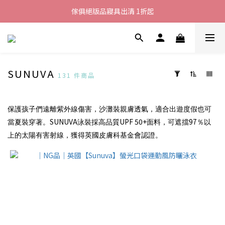
加入LINE好友就送您200元折價卷
傢俱絕版品寢具出清 1折起
全館滿$8000現折$500
加入LINE好友就送您200元折價卷
SUNUVA
131 件商品
套
用
篩
保護孩子們遠離紫外線傷害，沙灘裝親膚透氣，適合出遊度假也可
選
SUNUVA
UPF 50+
97
當夏裝穿著。
泳裝採高品質
面料，可遮擋
％以
(0/20)
上的太陽有害射線，獲得英國皮膚科基金會認證。
價格
(NT$)
~