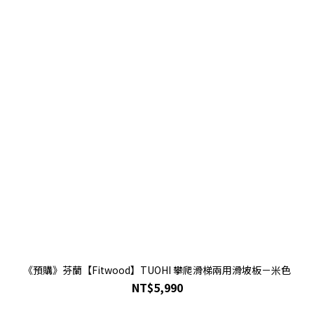
《預購》芬蘭【Fitwood】TUOHI 攀爬滑梯兩用滑坡板－米色
NT$5,990