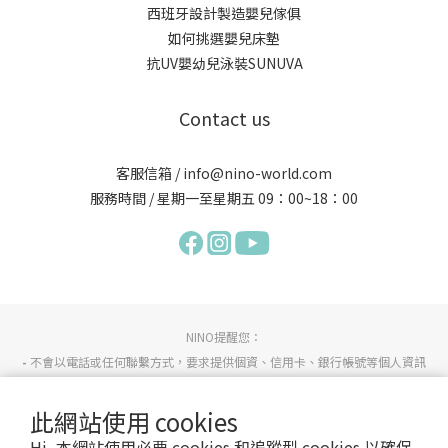
西班牙設計製造嬰兒傢俱
如何挑選嬰兒床墊
抗UV嬰幼兒泳裝SUNUVA
Contact us
客服信箱 / info@nino-world.com
服務時間 / 星期一至星期五 09：00~18：00
NINO提醒您：
-
不會以電話或任何聯繫方式，要求提供個資、信用卡、銀行帳號等個人資訊
-
不會要求您至ATM操作任何動作
-
不會要求變更分期付款或有連續扣款的情形
此網站使用 cookies
-
若有任何疑慮請詢問NINO官方客服info@nino-world.com或反詐騙專線165確認。
Hi, 本網站使用必要 cookies 和追蹤型 cookies 以確保