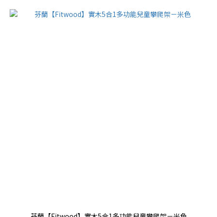
芬蘭【Fitwood】實木5合1多功能兒童攀爬架－米色