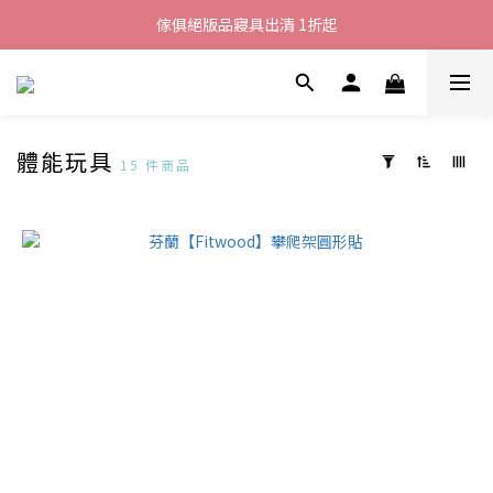
加入LINE好友就送您200元折價卷
傢俱絕版品寢具出清 1折起
全館滿$8000現折$500
加入LINE好友就送您200元折價卷
體能玩具
15 件商品
套
用
篩
選
(0/20)
價格
(NT$)
~