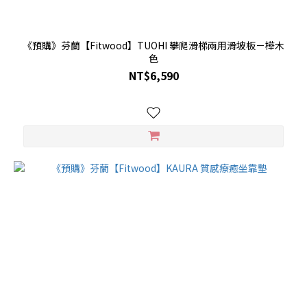
《預購》芬蘭【Fitwood】TUOHI 攀爬滑梯兩用滑坡板－樺木
色
NT$6,590