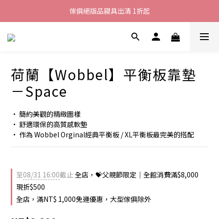
加入LINE好友就送您200元折價卷
傢俱絕版品寢具出清 1折起
全館滿$8000現折$500
加入LINE好友就送您200元折價卷
荷蘭【Wobbel】平衡板靠墊
－Space
• 簡約美觀的精緻圖樣
• 舒適環保的高質感軟墊
• 作為 Wobbel Orginal經典平衡板​ / XL平衡板最完美的搭配
至
08/31 16:00
截止
全店，💝父親節限定｜全館消費滿$8,000
現折$500
全店，滿NT$ 1,000免運優惠，大型傢俱除外