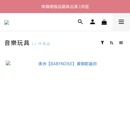
加入LINE好友就送您200元折價卷
傢俱絕版品寢具出清 1折起
全館滿$8000現折$500
加入LINE好友就送您200元折價卷
音樂玩具
13 件商品
套
用
篩
選
(0/20)
價格
(NT$)
~