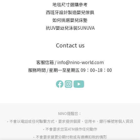
地毯尺寸選購參考
西班牙設計製造嬰兒傢俱
如何挑選嬰兒床墊
抗UV嬰幼兒泳裝SUNUVA
Contact us
客服信箱 / info@nino-world.com
服務時間 / 星期一至星期五 09：00~18：00
NINO提醒您：
-
不會以電話或任何聯繫方式，要求提供個資、信用卡、銀行帳號等個人資訊
-
不會要求您至ATM操作任何動作
-
不會要求變更分期付款或有連續扣款的情形