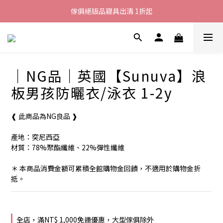
加入LINE好友就送您200元折價卷
傢俱絕版品寢具出清 1折起
全館滿$8000現折$500
加入LINE好友就送您200元折價卷
｜NG品｜英國【Sunuva】浪
板男孩防曬衣/泳衣 1-2y
❰ 此商品為NG良品 ❱
產地：突尼西亞
材質：78%聚酯纖維、22%彈性纖維
＊ 本商品消費金額可累積全館購物金回饋，不適用於購物金折
抵。
全店，滿NT$ 1,000免運優惠，大型傢俱除外