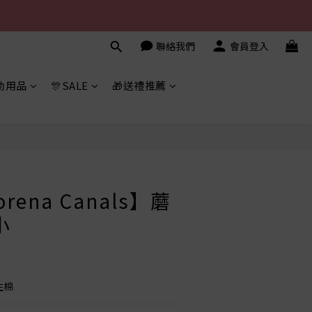
聯絡我們
會員登入
幼用品
🎊SALE
🎁送禮推薦
立即購買
ena Canals】蘑
小
生棉