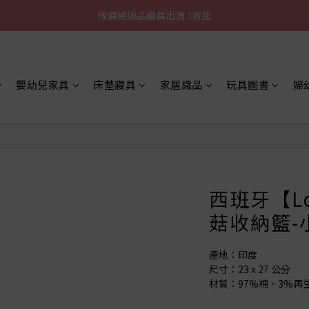
傢俱絕版品寢具出清 1折起
加入LINE好友就送您200元折價卷
全館滿$8000現折$500
加入LINE好友就送您200元折價卷
嬰幼兒家具
床墊寢具
家居織品
玩具圖書
婦
西班牙【Lor
菇收納籃-
產地：印度
尺寸：23 x 27 公分
材質：97%棉、3%再