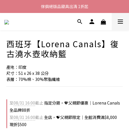
加入LINE好友就送您200元折價卷
傢俱絕版品寢具出清 1折起
全館滿$8000現折$500
加入LINE好友就送您200元折價卷
西班牙【Lorena Canals】復
古澆水壺收納籃
產地：印度
尺寸：51 x 26 x 38 公分
表層：70%棉、30%聚脂纖維
至
08/31 16:00
截止
指定分類，💖父親節優惠｜Lorena Canals
全品牌88折
至
08/31 16:00
截止
全店，💝父親節限定｜全館消費滿$8,000
現折$500