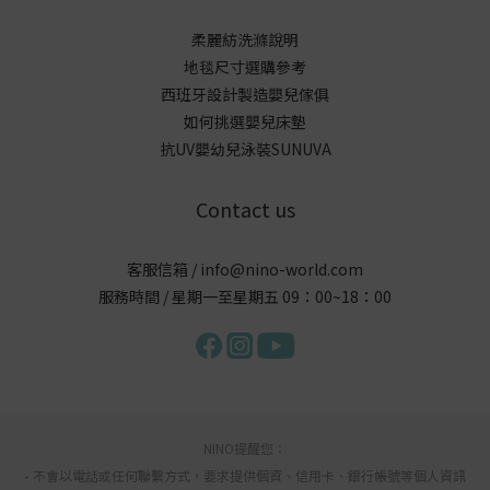
柔麗紡洗滌說明
地毯尺寸選購參考
西班牙設計製造嬰兒傢俱
如何挑選嬰兒床墊
抗UV嬰幼兒泳裝SUNUVA
Contact us
客服信箱 / info@nino-world.com
服務時間 / 星期一至星期五 09：00~18：00
NINO提醒您：
-
不會以電話或任何聯繫方式，要求提供個資、信用卡、銀行帳號等個人資訊