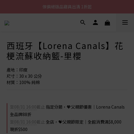
加入LINE好友就送您200元折價卷
傢俱絕版品寢具出清 1折起
全館滿$8000現折$500
加入LINE好友就送您200元折價卷
西班牙【Lorena Canals】花
梗流蘇收納籃-里櫻
產地：印度
尺寸：30 x 30 公分
材質：100% 純棉
至
08/31 16:00
截止
指定分類，💖父親節優惠｜Lorena Canals
全品牌88折
至
08/31 16:00
截止
全店，💝父親節限定｜全館消費滿$8,000
現折$500