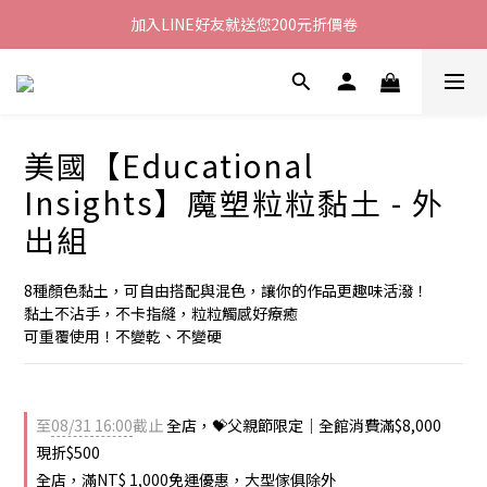
加入LINE好友就送您200元折價卷
加入LINE好友就送您200元折價卷
傢俱絕版品寢具出清 1折起
全館滿$8000現折$500
美國【Educational
加入LINE好友就送您200元折價卷
Insights】魔塑粒粒黏土 - 外
出組
8種顏色黏土，可自由搭配與混色，讓你的作品更趣味活潑！
黏土不沾手，不卡指縫，粒粒觸感好療癒
可重覆使用！不變乾、不變硬
至
08/31 16:00
截止
全店，💝父親節限定｜全館消費滿$8,000
現折$500
全店，滿NT$ 1,000免運優惠，大型傢俱除外