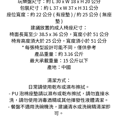
玩樂盤尺寸：約 L 30 x W 18 x H 20 公分
包裝尺寸：約 L 37 x W 37 x H 31 公分
座位寬度：約 22 公分 ( 有座墊 ) / 約 25 公分 ( 無座
墊 )
建議放置的成人椅座尺寸：
椅面長寬至少 38.5 x 36 公分，寬度小於 51 公分
椅背高度須大於 25 公分，寬度須小於 51 公分
* 每張椅型設計可能不同，僅供參考
產品重量：約 3.16 公斤
最大承載重量：15 公斤以下
產地：中國
清潔方式：
日常請使用乾布或濕布擦拭。
- PU 泡棉座墊請以濕布或乾布擦拭，請勿直接水
洗，請勿使用消毒酒精或其他揮發性液體清潔。
- 餐盤不適用洗碗機洗，建議清水或洗碗精清潔即
可。