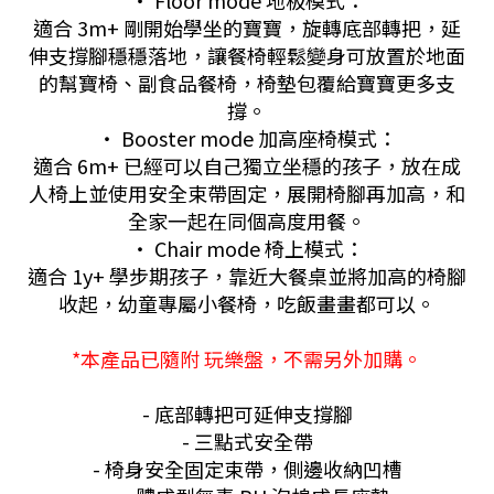
・ Floor mode 地板模式：
適合 3m+ 剛開始學坐的寶寶，旋轉底部轉把，延
伸支撐腳穩穩落地，讓餐椅輕鬆變身可放置於地面
的幫寶椅、副食品餐椅，椅墊包覆給寶寶更多支
撐。
・ Booster mode 加高座椅模式：
適合 6m+ 已經可以自己獨立坐穩的孩子，放在成
人椅上並使用安全束帶固定，展開椅腳再加高，和
全家一起在同個高度用餐。
・ Chair mode 椅上模式：
適合 1y+ 學步期孩子，靠近大餐桌並將加高的椅腳
收起，幼童專屬小餐椅，吃飯畫畫都可以。
*本產品已隨附 玩樂盤，不需另外加購。
- 底部轉把可延伸支撐腳
- 三點式安全帶
- 椅身安全固定束帶，側邊收納凹槽