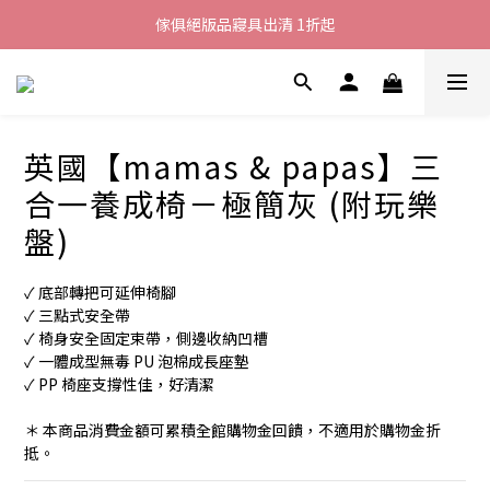
加入LINE好友就送您200元折價卷
傢俱絕版品寢具出清 1折起
全館滿$8000現折$500
加入LINE好友就送您200元折價卷
英國【mamas & papas】三
合一養成椅－極簡灰 (附玩樂
盤)
✓ 底部轉把可延伸椅腳
✓ 三點式安全帶
✓ 椅身安全固定束帶，側邊收納凹槽
✓ 一體成型無毒 PU 泡棉成長座墊
✓ PP 椅座支撐性佳，好清潔
＊ 本商品消費金額可累積全館購物金回饋，不適用於購物金折
抵。