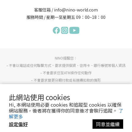
客服信箱 / info@nino-world.com
服務時間 / 星期一至星期五 09：00~18：00
NINO提醒您：
-
不會以電話或任何聯繫方式，要求提供個資、信用卡、銀行帳號等個人資訊
-
不會要求您至ATM操作任何動作
-
不會要求變更分期付款或有連續扣款的情形
-
若有任何疑慮請詢問NINO官方客服info@nino-world.com或反詐騙專線165確認。
此網站使用 cookies
Hi, 本網站使用必要 cookies 和追蹤型 cookies 以確保
服務條款
/
隱私政策
網站服務，後者將在獲得你的同意後才會執行追蹤。
了
© 2013 Nino all right reserved.
解更多
設定偏好
同意並繼續
立即購買