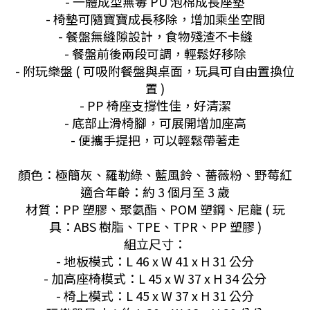
- 一體成型無毒 PU 泡棉成長座墊
- 椅墊可隨寶寶成長移除，增加乘坐空間
- 餐盤無縫隙設計，食物殘渣不卡縫
- 餐盤前後兩段可調，輕鬆好移除
- 附玩樂盤 ( 可吸附餐盤與桌面，玩具可自由置換位
置 )
- PP 椅座支撐性佳，好清潔
- 底部止滑椅腳，可展開增加座高
- 便攜手提把，可以輕鬆帶著走
顏色：極簡灰、羅勒綠、藍風鈴、薔薇粉、野莓紅
適合年齡：約 3 個月至 3 歲
材質：PP 塑膠、聚氨酯、POM 塑鋼、尼龍 ( 玩
具：ABS 樹脂、TPE、TPR、PP 塑膠 )
組立尺寸：
- 地板模式：L 46 x W 41 x H 31 公分
- 加高座椅模式：L 45 x W 37 x H 34 公分
- 椅上模式：L 45 x W 37 x H 31 公分