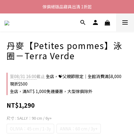
加入LINE好友就送您200元折價卷
傢俱絕版品寢具出清 1折起
全館滿$8000現折$500
加入LINE好友就送您200元折價卷
丹麥【Petites pommes】泳
圈－Terra Verde
至
08/31 16:00
截止
全店，💝父親節限定｜全館消費滿$8,000
現折$500
全店，滿NT$ 1,000免運優惠，大型傢俱除外
NT$1,290
尺寸
: SALLY：90 cm / 6y+
OLIVIA：45 cm / 1-3y
ANNA：60 cm / 3y+