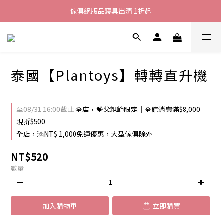
加入LINE好友就送您200元折價卷
傢俱絕版品寢具出清 1折起
全館滿$8000現折$500
加入LINE好友就送您200元折價卷
泰國【Plantoys】轉轉直升機
至
08/31 16:00
截止
全店，💝父親節限定｜全館消費滿$8,000
現折$500
全店，滿NT$ 1,000免運優惠，大型傢俱除外
NT$520
數量
加入購物車
立即購買