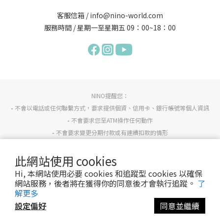
客服信箱 / info@nino-world.com
服務時間 / 星期一至星期五 09：00~18：00
NINO提醒您：
-
不會以電話或任何聯繫方式，要求提供個資、信用卡、銀行帳號等個人資訊
-
不會要求您至ATM操作任何動作
-
不會要求變更分期付款或有連續扣款的情形
-
若有任何疑慮請詢問NINO官方客服info@nino-world.com或反詐騙專線165確認。
此網站使用 cookies
Hi, 本網站使用必要 cookies 和追蹤型 cookies 以確保
服務條款
/
隱私政策
網站服務，後者將在獲得你的同意後才會執行追蹤。
了
© 2013 Nino all right reserved.
解更多
設定偏好
同意並繼續
立即購買