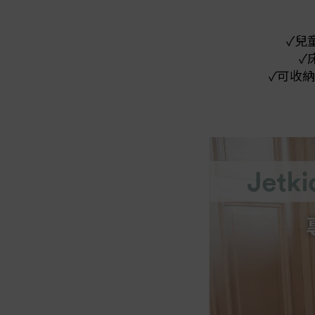
✓兒
✓
✓可收納