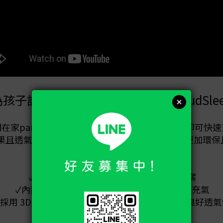
孩子設計的便攜式兒童充氣床—CloudSlee
在家party都適用，內建的充氣泵使用雙手按壓即可快
體恆溫效果且透氣性佳，彷彿躺在雲朵般的舒適，並選用更加環
✓為出外旅行或居家留宿提供睡眠解決方案
✓內建一體式充氣泵，手腳輕鬆按壓即可完成充氣
採用 3D Air Mesh 技術，幫助身體恆溫，且提供良好透
✓選擇更加環保且健康的TPU材質