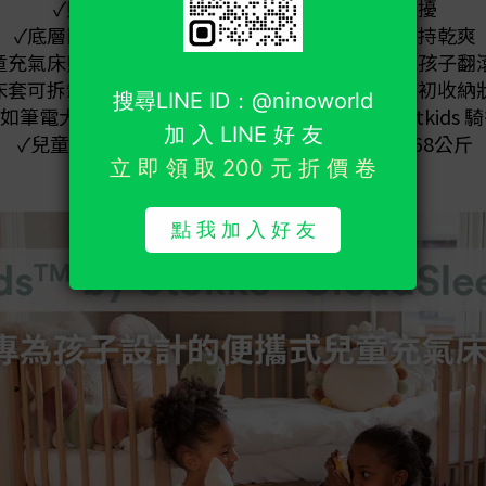
✓貼心的靜音設計讓孩子的睡眠不受噪音干擾
✓底層防水設計隔絕地面潮濕，讓兒童充氣床保持乾爽
童充氣床貼合孩子身形，並在兩側加高設計，避免孩子翻
床套可拆卸機洗，且印有收納輔助線，易於恢復最初收納
如筆電大小，輕鬆放置於行李袋中，也可搭配 Jetkids 
✓兒童充氣床適合3歲以上孩子使用，並可承重68公斤