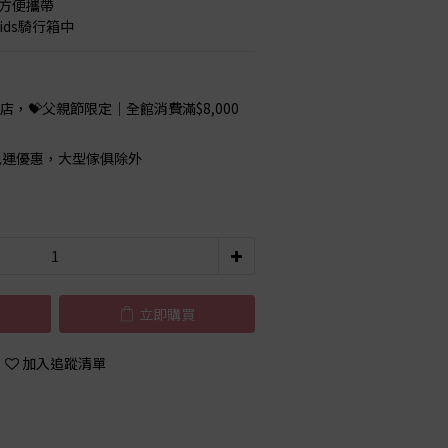
，方便攜帶
ids騎行箱中
店，💝父親節限定｜全館消費滿$8,000
00免運優惠，大型傢俱除外
立即購買
加入追蹤清單