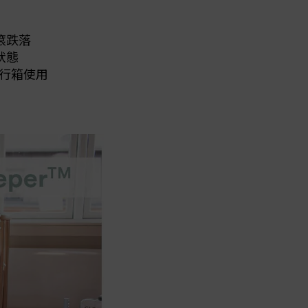
滾跌落
狀態
騎行箱使用