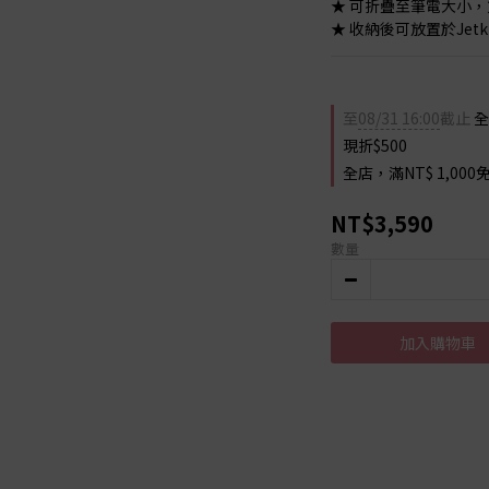
★ 可折疊至筆電大小
★ 收納後可放置於Jetk
至
08/31 16:00
截止
全
現折$500
全店，滿NT$ 1,0
NT$3,590
數量
加入購物車