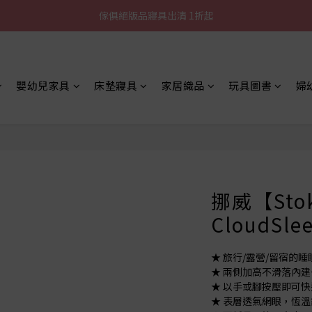
加入LINE好友就送您200元折價卷
傢俱絕版品寢具出清 1折起
全館滿$8000現折$500
加入LINE好友就送您200元折價卷
嬰幼兒家具
床墊寢具
家居織品
玩具圖書
婦
挪威【Stok
CloudSl
★ 旅行/露營/留宿的睡
★ 兩側加高不滑落內
★ 以手或腳按壓即可
★ 表層透氣網眼，恆