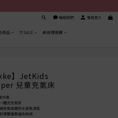
聯絡我們
會員登入
幼用品
🎊SALE
🎁送禮推薦
立即購買
ke】JetKids
eeper 兒童充氣床
眠方案
建一體式充氣泵
快速充氣底層防水避免濕氣
溫舒適雙層壓縮收納袋