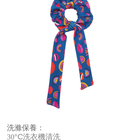
洗滌保養：
°C
30
洗衣機清洗