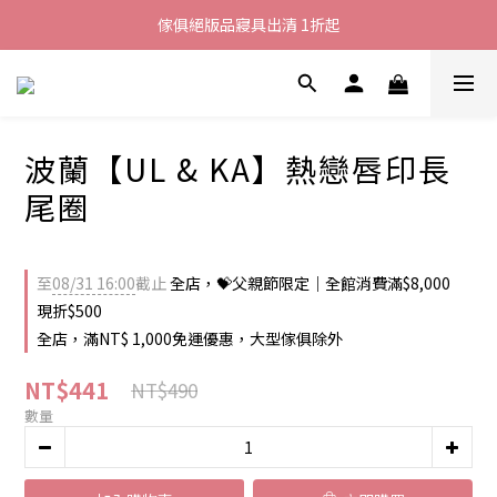
加入LINE好友就送您200元折價卷
傢俱絕版品寢具出清 1折起
全館滿$8000現折$500
加入LINE好友就送您200元折價卷
波蘭【UL & KA】熱戀唇印長
尾圈
至
08/31 16:00
截止
全店，💝父親節限定｜全館消費滿$8,000
現折$500
全店，滿NT$ 1,000免運優惠，大型傢俱除外
NT$441
NT$490
數量