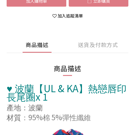
加入購物車
立即購買
加入追蹤清單
商品描述
送貨及付款方式
商品描述
UL & KA
♥
波蘭【
】熱戀唇印
x 1
長尾圈
產地：波蘭
95%
5%
材質
：
棉
彈性纖維