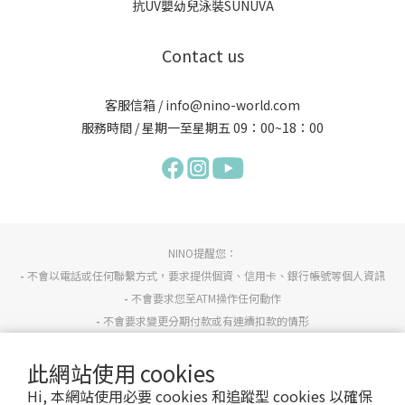
抗UV嬰幼兒泳裝SUNUVA
Contact us
客服信箱 / info@nino-world.com
服務時間 / 星期一至星期五 09：00~18：00
NINO提醒您：
-
不會以電話或任何聯繫方式，要求提供個資、信用卡、銀行帳號等個人資訊
-
不會要求您至ATM操作任何動作
-
不會要求變更分期付款或有連續扣款的情形
-
若有任何疑慮請詢問NINO官方客服info@nino-world.com或反詐騙專線165確認。
此網站使用 cookies
Hi, 本網站使用必要 cookies 和追蹤型 cookies 以確保
服務條款
/
隱私政策