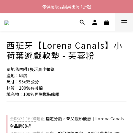
加入LINE好友就送您200元折價卷
傢俱絕版品寢具出清 1折起
全館滿$8000現折$500
加入LINE好友就送您200元折價卷
西班牙【Lorena Canals】小
荷葉遊戲軟墊 - 芙蓉粉
※地毯內附1隻玩具小蜻蜓
產地：印度
尺寸：95x95公分
材質：100%有機棉
填充物：100%再生聚酯纖維
至
08/31 16:00
截止
指定分類，💖父親節優惠｜Lorena Canals
全品牌88折