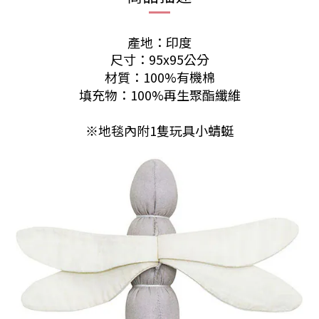
產地：印度
尺寸：95x95
公分
材質：100
%有機棉
填充物：
100
%再生聚酯纖維
※地毯內附1隻玩具小蜻蜓