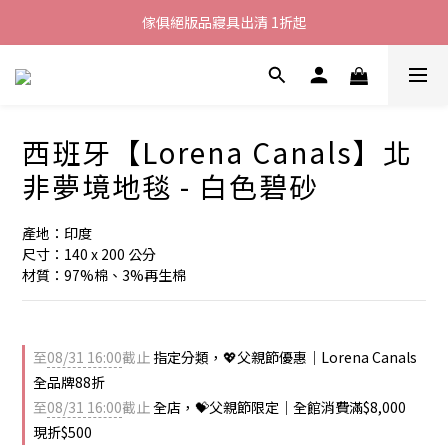
加入LINE好友就送您200元折價卷
傢俱絕版品寢具出清 1折起
全館滿$8000現折$500
加入LINE好友就送您200元折價卷
西班牙【Lorena Canals】北
非夢境地毯 - 白色碧砂
產地：印度
尺寸：140 x 200 公分
材質：97%棉、3%再生棉
至
08/31 16:00
截止
指定分類，💖父親節優惠｜Lorena Canals
全品牌88折
至
08/31 16:00
截止
全店，💝父親節限定｜全館消費滿$8,000
現折$500