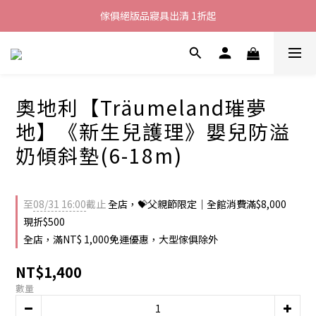
加入LINE好友就送您200元折價卷
傢俱絕版品寢具出清 1折起
全館滿$8000現折$500
加入LINE好友就送您200元折價卷
奧地利【Träumeland璀夢
地】《新生兒護理》嬰兒防溢
奶傾斜墊(6-18m)
至
08/31 16:00
截止
全店，💝父親節限定｜全館消費滿$8,000
現折$500
全店，滿NT$ 1,000免運優惠，大型傢俱除外
NT$1,400
數量