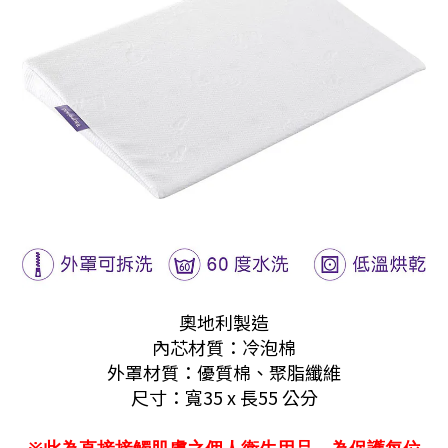
奧地利製造
內芯材質：冷泡棉
外罩材質：優質棉、聚脂纖維
尺寸：寬35 x 長55 公分
※