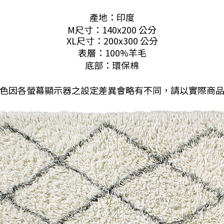
產地：印度
M尺寸：140
x200
公分
XL尺寸：200
x300
公分
表層
：
100%羊毛
底部
：
環保棉
色因各螢幕顯示器之設定差異會略有不同，請以實際商