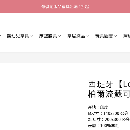
加入LINE好友就送您200元折價卷
傢俱絕版品寢具出清 1折起
全館滿$8000現折$500
加入LINE好友就送您200元折價卷
嬰幼兒家具
床墊寢具
家居織品
玩具圖書
婦
西班牙【Lor
柏爾流蘇
產地：印度
M尺寸：140x200 公分
XL尺寸：200x300 公分
表層：100%羊毛