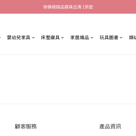
加入LINE好友就送您200元折價卷
傢俱絕版品寢具出清 1折起
全館滿$8000現折$500
加入LINE好友就送您200元折價卷
嬰幼兒家具
床墊寢具
家居織品
玩具圖書
婦
顧客服務
產品資訊