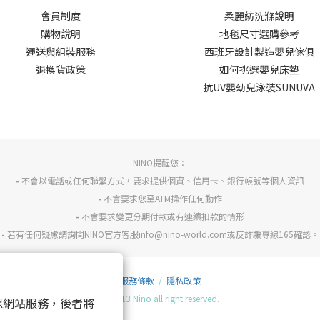
會員制度
柔麗紡洗滌說明
購物說明
地毯尺寸選購參考
運送與組裝服務
西班牙設計製造嬰兒傢俱
退換貨政策
如何挑選嬰兒床墊
抗UV嬰幼兒泳裝SUNUVA
NINO提醒您：
-
不會以電話或任何聯繫方式，要求提供個資、信用卡、銀行帳號等個人資訊
-
不會要求您至ATM操作任何動作
-
不會要求變更分期付款或有連續扣款的情形
-
若有任何疑慮請詢問NINO官方客服info@nino-world.com或反詐騙專線165確認。
服務條款
/
隱私政策
© 2013 Nino all right reserved.
 以確保網站服務，後者將