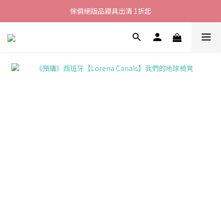
加入LINE好友就送您200元折價卷
傢俱絕版品寢具出清 1折起
全館滿$8000現折$500
加入LINE好友就送您200元折價卷