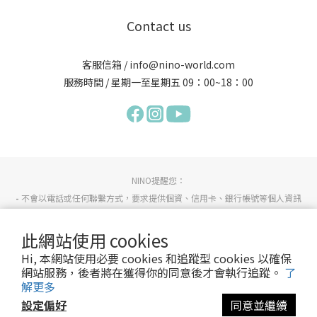
Contact us
客服信箱 / info@nino-world.com
服務時間 / 星期一至星期五 09：00~18：00
NINO提醒您：
-
不會以電話或任何聯繫方式，要求提供個資、信用卡、銀行帳號等個人資訊
-
不會要求您至ATM操作任何動作
-
不會要求變更分期付款或有連續扣款的情形
此網站使用 cookies
-
若有任何疑慮請詢問NINO官方客服info@nino-world.com或反詐騙專線165確認。
Hi, 本網站使用必要 cookies 和追蹤型 cookies 以確保
網站服務，後者將在獲得你的同意後才會執行追蹤。
了
解更多
服務條款
/
隱私政策
設定偏好
同意並繼續
© 2013 Nino all right reserved.