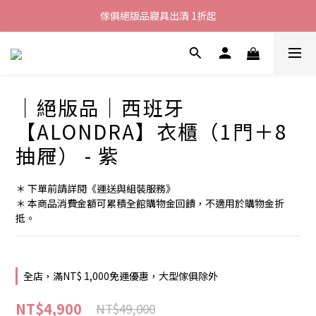
加入LINE好友就送您200元折價卷
傢俱絕版品寢具出清 1折起
全館滿$8000現折$500
加入LINE好友就送您200元折價卷
｜絕版品｜西班牙
【ALONDRA】衣櫃（1門＋8
抽屜） - 紫
＊ 下單前請詳閱《運送與組裝服務》
＊ 本商品消費金額可累積全館購物金回饋，不適用於購物金折
抵。
全店，滿NT$ 1,000免運優惠，大型傢俱除外
NT$4,900
NT$49,000