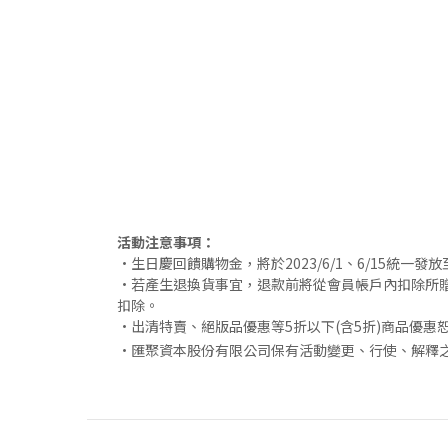
活動注意事項：
•生日慶回饋購物金，將於2023/6/1、6/15統一
•若產生退換貨事宜，退款前將從會員帳戶內扣除所贈
扣除。
•出清特賣、絕版品優惠等5折以下(含5折)商品優
•匯聚資本股份有限公司保有活動變更、行使、解釋