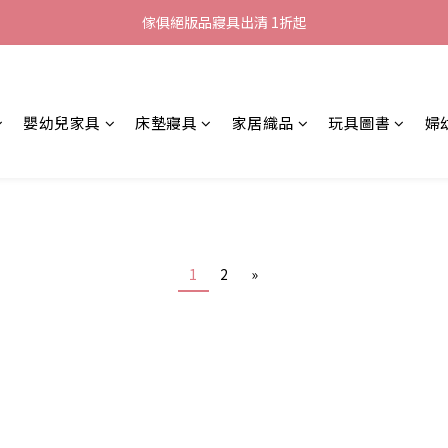
加入LINE好友就送您200元折價卷
傢俱絕版品寢具出清 1折起
全館滿$8000現折$500
加入LINE好友就送您200元折價卷
嬰幼兒家具
床墊寢具
家居織品
玩具圖書
婦
1
2
»