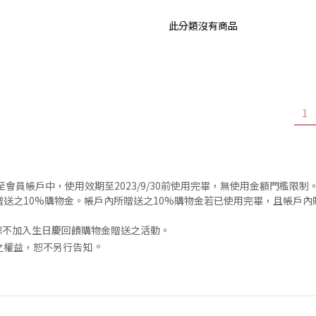
此分類沒有商品
1
發放至會員帳戶中，使用效期至2023/9/30前使用完畢，無使用金額門檻限制
送之10%購物金。帳戶內所贈送之10%購物金若已使用完畢，且帳戶
惠恕不加入生日慶回饋購物金贈送之活動。
。
之權益，恕不另行告知