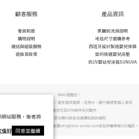
顧客服務
產品資訊
會員制度
柔麗紡洗滌說明
購物說明
地毯尺寸選購參考
運送與組裝服務
西班牙設計製造嬰兒傢俱
退換貨政策
如何挑選嬰兒床墊
抗UV嬰幼兒泳裝SUNUVA
NINO提醒您：
-
不會以電話或任何聯繫方式，要求提供個資、信用卡、銀行帳號等個人資訊
-
不會要求您至ATM操作任何動作
 以確保網站服務，後者將
-
不會要求變更分期付款或有連續扣款的情形
-
若有任何疑慮請詢問NINO官方客服info@nino-world.com或反詐騙專線165確認。
定偏好
同意並繼續