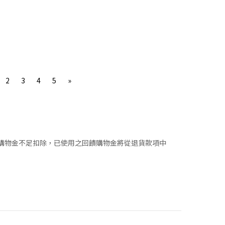
2
3
4
5
»
。
內購物金不足扣除，已使用之回饋購物金將從退貨款項中